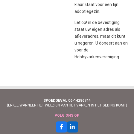
klaar staat voor een fijn
adoptiegezin.
Let op! in de bevestiging
staat uw eigen adres als
afleveradres, maar dit kunt
u negeren. U doneert aan en
voor de
Hobbyvarkenvereniging
SPOEDGEVAL 06-14286744
(ENKEL WANNEER HET WELZIJN VAN HET VARKEN IN HET GEDING KOMT)
VOLG ONS OP
F
L
a
i