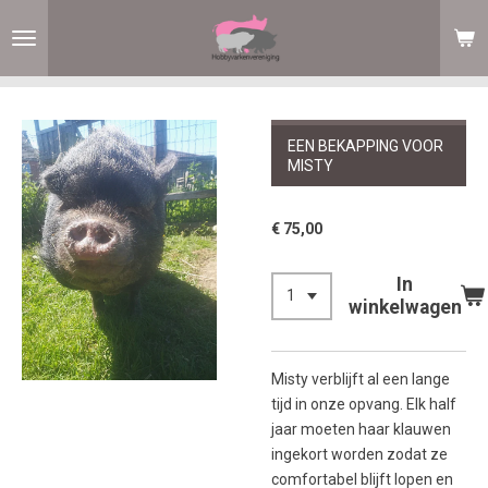
Ga
direct
naar
de
hoofdinhoud
EEN BEKAPPING VOOR
MISTY
€ 75,00
In
winkelwagen
Misty verblijft al een lange
tijd in onze opvang. Elk half
jaar moeten haar klauwen
ingekort worden zodat ze
comfortabel blijft lopen en