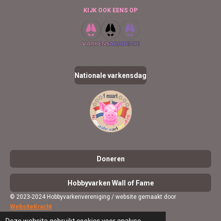
c
n
KIJK OOK EENS OP
e
k
b
e
o
d
o
I
k
n
Nationale varkensdag
Doneren
Hobbyvarken Wall of Fame
©
2023-2024 Hobbyvarkenvereniging / website gemaakt door
WebsiteKracht
Powered by
JouwWeb
Deze website gebruikt cookies voor analyse-