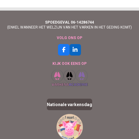
SPOEDGEVAL 06-14286744
(ENKEL WANNEER HET WELZIJN VAN HET VARKEN IN HET GEDING KOMT)
VOLG ONS OP
F
L
a
i
c
n
KIJK OOK EENS OP
e
k
b
e
o
d
o
I
k
n
Nationale varkensdag