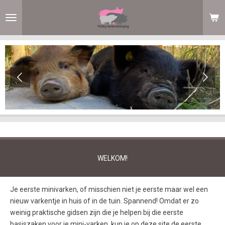
Ga
direct
naar
de
hoofdinhoud
WELKOM!
Je eerste minivarken, of misschien niet je eerste maar wel een
nieuw varkentje in huis of in de tuin. Spannend! Omdat er zo
weinig praktische gidsen zijn die je helpen bij die eerste
basiszaken voor je mini-varken, kun je op deze site de eerste